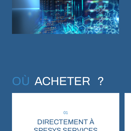
Troa
WebDesign / Developpement
OÙ
ACHETER ?
01
DIRECTEMENT À
SPESYS SERVICES